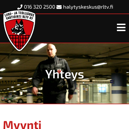
016 320 2500
halytyskeskus@rltv.fi
Yhteys
Myynti