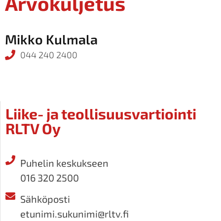
Arvokuljetus
Mikko Kulmala
044 240 2400
Liike- ja teollisuusvartiointi
RLTV Oy
Puhelin keskukseen
016 320 2500
Sähköposti
etunimi.sukunimi@rltv.fi