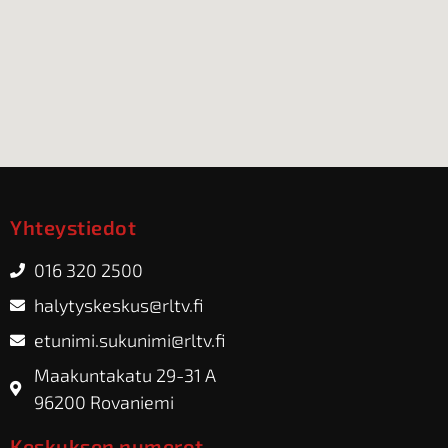
Yhteystiedot
016 320 2500
halytyskeskus@rltv.fi
etunimi.sukunimi@rltv.fi
Maakuntakatu 29-31 A
96200 Rovaniemi
Keskuksen numerot