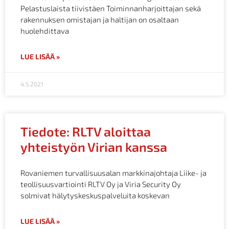
Pelastuslaista tiivistäen Toiminnanharjoittajan sekä
rakennuksen omistajan ja haltijan on osaltaan
huolehdittava
LUE LISÄÄ »
4.5.2021
Tiedote: RLTV aloittaa
yhteistyön Virian kanssa
Rovaniemen turvallisuusalan markkinajohtaja Liike- ja
teollisuusvartiointi RLTV Oy ja Viria Security Oy
solmivat hälytyskeskuspalveluita koskevan
LUE LISÄÄ »