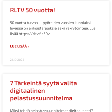
RLTV 50 vuotta!
50 vuotta turvaa — pyöreiden vuosien kunniaksi
luvassa on erikoistarjouksia sekä rekrytointeja. Lue
lisää https://rltv.fi/50v
LUE LISÄÄ »
21.10.2025
7 Tärkeintä syytä valita
digitaalinen
pelastussuunnitelma
Miksi tehdä pelastussuunnitelmat digitaalisesti?