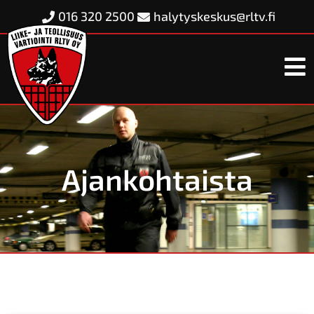
016 320 2500
halytyskeskus@rltv.fi
Ajankohtaista