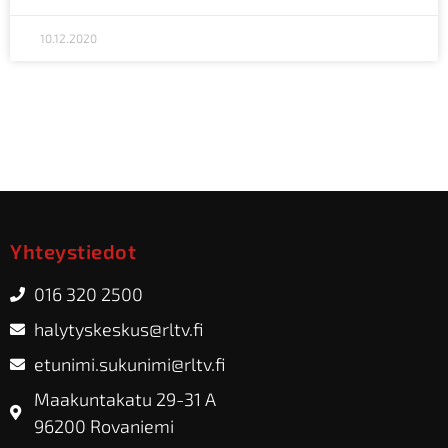
10.12.2020
Yhteystiedot
016 320 2500
halytyskeskus@rltv.fi
etunimi.sukunimi@rltv.fi
Maakuntakatu 29-31 A
96200 Rovaniemi