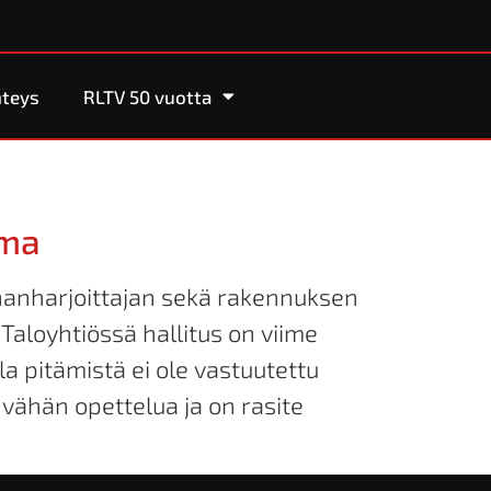
teys
RLTV 50 vuotta
lma
nnanharjoittajan sekä rakennuksen
Taloyhtiössä hallitus on viime
a pitämistä ei ole vastuutettu
 vähän opettelua ja on rasite