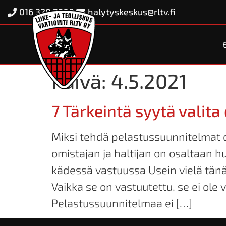
016 320 2500
halytyskeskus@rltv.fi
Päivä:
4.5.2021
7 Tärkeintä syytä valit
Miksi tehdä pelastussuunnitelmat d
omistajan ja haltijan on osaltaan h
kädessä vastuussa Usein vielä tänä
Vaikka se on vastuutettu, se ei ole 
Pelastussuunnitelmaa ei […]