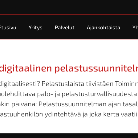
Etusivu
Yritys
Palvelut
Ajankohtaista
Yh
a digitaalinen pelastussuunnite
igitaalisesti? Pelastuslaista tiivistäen Toimi
uolehdittava palo- ja pelastusturvallisuudesta 
kin päivänä: Pelastussuunnitelman ajan tasall
vastuuhenkilön ydintehtävä ja joka kerta vaatii