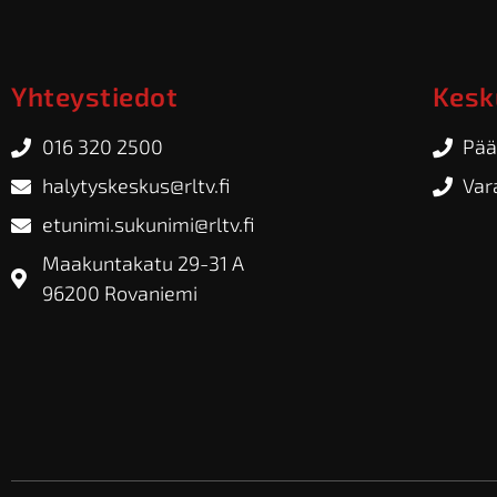
Yhteystiedot
Kesk
016 320 2500
Pää
halytyskeskus@rltv.fi
Var
etunimi.sukunimi@rltv.fi
Maakuntakatu 29-31 A
96200 Rovaniemi