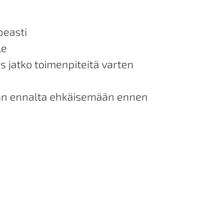
peasti
le
s jatko toimenpiteitä varten
ään ennalta ehkäisemään ennen