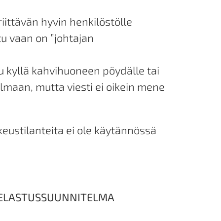
iittävän hyvin henkilöstölle
ttu vaan on ”johtajan
ttu kyllä kahvihuoneen pöydälle tai
elmaan, mutta viesti ei oikein mene
eustilanteita ei ole käytännössä
 PELASTUSSUUNNITELMA