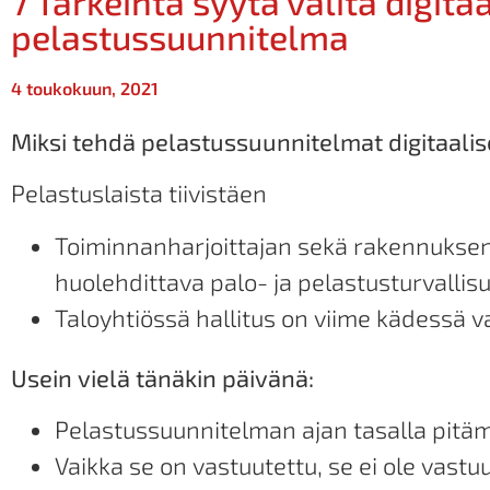
7 Tärkeintä syytä valita digita
pelastussuunnitelma
4 toukokuun, 2021
Miksi tehdä pelastussuunnitelmat digitaalis
Pelastuslaista tiivistäen
Toiminnanharjoittajan sekä rakennuksen 
huolehdittava palo- ja pelastusturvallis
Taloyhtiössä hallitus on viime kädessä 
Usein vielä tänäkin päivänä:
Pelastussuunnitelman ajan tasalla pitämi
Vaikka se on vastuutettu, se ei ole vastu