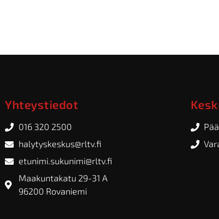
Yhteystiedot
Kesk
016 320 2500
Pää
halytyskeskus@rltv.fi
Var
etunimi.sukunimi@rltv.fi
Maakuntakatu 29-31 A
96200 Rovaniemi