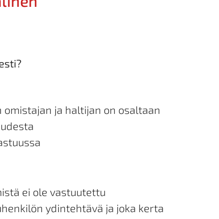
alinen
esti?
omistajan ja haltijan on osaltaan
uudesta
vastuussa
stä ei ole vastuutettu
uhenkilön ydintehtävä ja joka kerta