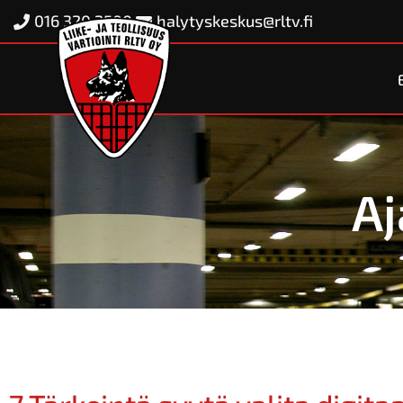
016 320 2500
halytyskeskus@rltv.fi
Aj