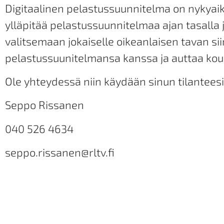
Digitaalinen pelastussuunnitelma on nykyaika
ylläpitää pelastussuunnitelmaa ajan tasalla 
valitsemaan jokaiselle oikeanlaisen tavan si
pelastussuunitelmansa kanssa ja auttaa kou
Ole yhteydessä niin käydään sinun tilanteesi 
Seppo Rissanen
040 526 4634
seppo.rissanen@rltv.fi