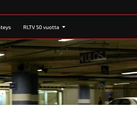
teys
RLTV 50 vuotta