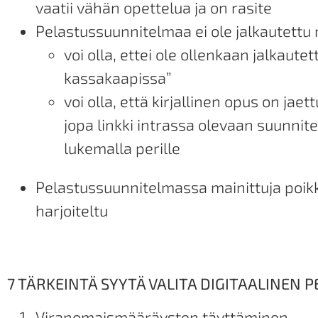
vaatii vähän opettelua ja on rasite
Pelastussuunnitelmaa ei ole jalkautettu r
voi olla, ettei ole ollenkaan jalkaute
kassakaapissa”
voi olla, että kirjallinen opus on jae
jopa linkki intrassa olevaan suunnit
lukemalla perille
Pelastussuunnitelmassa mainittuja poikk
harjoiteltu
7 TÄRKEINTÄ SYYTÄ VALITA DIGITAALINEN
Viranomaismääräysten täyttäminen