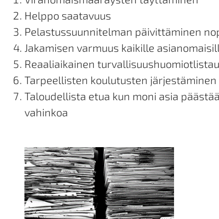
Helppo saatavuus
Pelastussuunnitelman päivittäminen no
Jakamisen varmuus kaikille asianomaisil
Reaaliaikainen turvallisuushuomiotlistau
Tarpeellisten koulutusten järjestäminen
Taloudellista etua kun moni asia pääst
vahinkoa